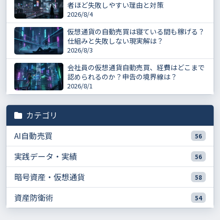
者ほど失敗しやすい理由と対策
2026/8/4
仮想通貨の自動売買は寝ている間も稼げる？
仕組みと失敗しない現実解は？
2026/8/3
会社員の仮想通貨自動売買、経費はどこまで
認められるのか？申告の境界線は？
2026/8/1
カテゴリ
AI自動売買
56
実践データ・実績
56
暗号資産・仮想通貨
58
資産防衛術
54