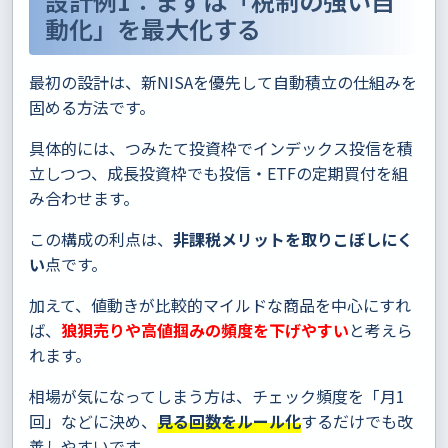
設計例1：まずは「税制の強い自
動化」を最大化する
最初の設計は、新NISAを優先して自動積立の仕組みを
固める方法です。
具体的には、つみたて投資枠でインデックス投信を積
立しつつ、成長投資枠でも投信・ETFの定期買付を組
み合わせます。
この構成の利点は、
非課税メリットを取りこぼしにく
い
点です。
加えて、値動きが比較的マイルドな商品を中心にすれ
ば、
狼狽売りや高値掴みの頻度を下げやすい
と考えら
れます。
相場が気になってしまう方は、チェック頻度を「月1
回」などに決め、
見る回数をルール化
するだけでも改
善しやすいです。