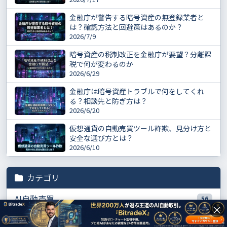
金融庁が警告する暗号資産の無登録業者と
は？確認方法と回避策はあるのか？
2026/7/9
暗号資産の税制改正を金融庁が要望？分離課
税で何が変わるのか
2026/6/29
金融庁は暗号資産トラブルで何をしてくれ
る？相談先と防ぎ方は？
2026/6/20
仮想通貨の自動売買ツール詐欺、見分け方と
安全な選び方とは？
2026/6/10
カテゴリ
AI自動売買
56
×
実践データ・実績
56