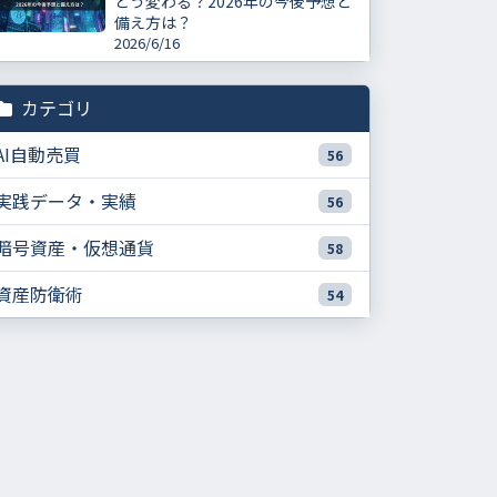
どう変わる？2026年の今後予想と
備え方は？
2026/6/16
カテゴリ
AI自動売買
56
実践データ・実績
56
暗号資産・仮想通貨
58
資産防衛術
54
ソラナの今後は「成長期待は強いが、値動きは荒い」が
現実的です
ソラナが注目され続ける理由は「技術・実需・制度化」
の三本柱です