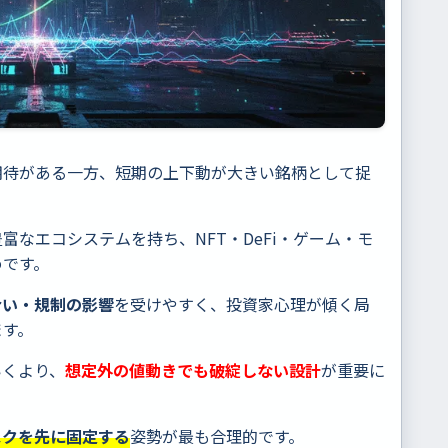
期待がある一方、短期の上下動が大きい銘柄として捉
なエコシステムを持ち、NFT・DeFi・ゲーム・モ
めです。
合い・規制の影響
を受けやすく、投資家心理が傾く局
ます。
いくより、
想定外の値動きでも破綻しない設計
が重要に
スクを先に固定する
姿勢が最も合理的です。