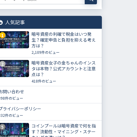
人気記事
暗号資産の利確で税金はいつ発
1
生？確定申告と負担を抑える考え
方は？
2,109件のビュー
暗号資産女子の金ちゃんのインス
2
タは本物？公式アカウントと注意
点は？
418件のビュー
お問い合わせ
398件のビュー
プライバシーポリシー
332件のビュー
コインプールは暗号資産で何を指
5
す？流動性・マイニング・ステー