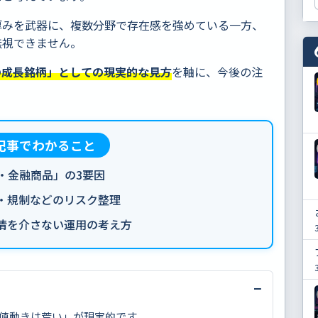
厚みを武器に、複数分野で存在感を強めている一方、
無視できません。
の成長銘柄」としての現実的な見方
を軸に、今後の注
の記事でわかること
・金融商品」の3要因
・規制などのリスク整理
情を介さない運用の考え方
−
値動きは荒い」が現実的です