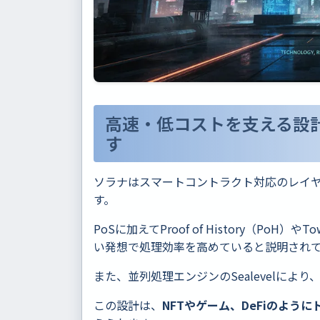
高速・低コストを支える設
す
ソラナはスマートコントラクト対応のレイヤ
す。
PoSに加えてProof of History（Po
い発想で処理効率を高めていると説明され
また、並列処理エンジンのSealevelに
この設計は、
NFTやゲーム、DeFiのよう