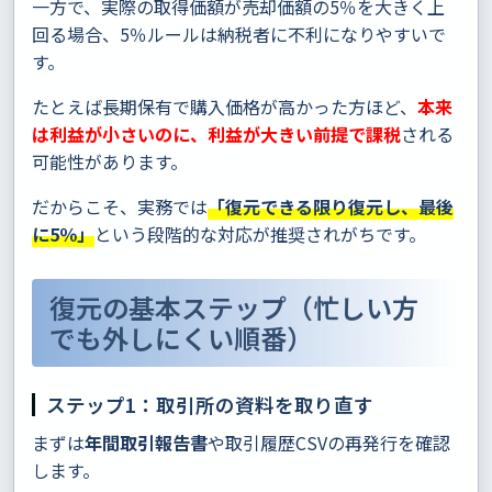
一方で、実際の取得価額が売却価額の5％を大きく上
回る場合、5％ルールは納税者に不利になりやすいで
す。
たとえば長期保有で購入価格が高かった方ほど、
本来
は利益が小さいのに、利益が大きい前提で課税
される
可能性があります。
だからこそ、実務では
「復元できる限り復元し、最後
に5％」
という段階的な対応が推奨されがちです。
復元の基本ステップ（忙しい方
でも外しにくい順番）
ステップ1：取引所の資料を取り直す
まずは
年間取引報告書
や取引履歴CSVの再発行を確認
します。