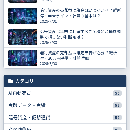
暗号資産の売却益に税金はいつかかる？雑所
得・申告ライン・計算の基本は？
2026/7/31
暗号資産は年末に利確すべき？税金と損益調
整で損しない判断軸は？
2026/7/30
暗号資産の売却益は確定申告が必要？雑所
得・20万円基準・計算手順
2026/7/30
カテゴリ
AI自動売買
56
実践データ・実績
56
暗号資産・仮想通貨
58
資産防衛術
54