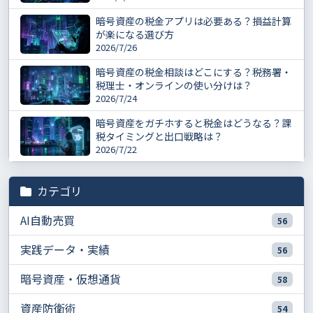
暗号資産の税金アプリは必要ある？損益計算
が楽になる選び方
2026/7/26
暗号資産の税金相談はどこにする？税務署・
税理士・オンラインの使い分けは？
2026/7/24
暗号資産をガチホすると税金はどうなる？課
税タイミングと出口戦略は？
2026/7/22
カテゴリ
AI自動売買
56
実践データ・実績
56
暗号資産・仮想通貨
58
資産防衛術
54