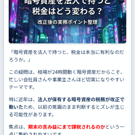
「暗号資産を法人で持つと、税金は本当に有利なのだ
ろうか。」
この疑問は、相場が24時間動く暗号資産だからこそ、
忙しい会社員さんや事業主さんほど切実になりやすい
テーマです。
特に近年は、
法人が保有する暗号資産の税務が改正で
動いた
ため、以前の常識のまま判断するとズレが生じ
る可能性があります。
焦点は、
期末の含み益にまで課税されるのか
という一
点に集約されやすいです。