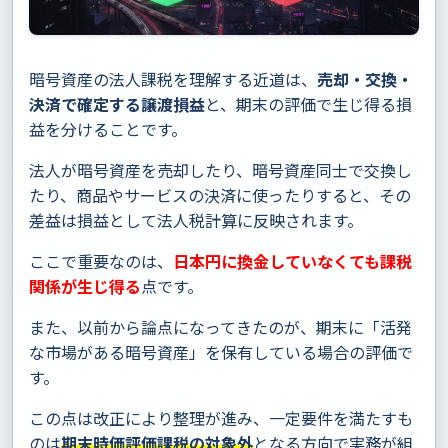
暗号資産の法人課税を理解する近道は、
売却・交換・
決済で確定する譲渡損益
と、期末の評価で生じ得る損
益を分けることです。
法人が暗号資産を売却したり、暗号資産同士で交換し
たり、商品やサービスの決済に使ったりすると、その
差益は損益として法人税計算に反映されます。
ここで重要なのは、
日本円に換金していなくても課税
関係が生じ得る
点です。
また、以前から論点になってきたのが、期末に「活発
な市場がある暗号資産」を保有している場合の評価で
す。
この点は改正により整理が進み、一定要件を満たすも
のは
期末時価評価課税の対象外
となる方向で実務が組