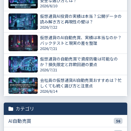
安全な選び方とは？
2026/6/10
仮想通貨AI投資の実績は本当？公開データの
読み解き方と再現性の壁は？
2026/7/22
仮想通貨のAI自動売買、実績は本当なのか？
バックテストと現実の差を整理
2026/7/21
仮想通貨の自動売買で資産防衛は可能なの
か？損失限定と詐欺回避の要点
2026/7/21
会社員の仮想通貨AI自動売買おすすめは？忙
しくても続く選び方と注意点
2026/6/14
カテゴリ
AI自動売買
56