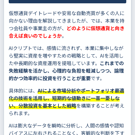
仮想通貨デイトレードや安易な自動売買が多くの人に
向かない理由を解説してきましたが、では、本業を持
つ会社員や事業主の方が、
どのように仮想通貨と向き
合えば良いのでしょうか
。
AIクリプトでは、感情に流されず、本業に集中しなが
ら堅実に資産を増やすための戦略として、AIを活用し
た中長期的な資産運用を提唱しています。
これまでの
失敗経験を活かし、心理的な負担を軽減しつつ、論理
的かつ効率的に投資を行うことが重要
です。
具体的には、
AIによる市場分析やポートフォリオ最適
化の技術を活用し、短期的な値動きに一喜一憂しな
い、分散投資を基本とした戦略
を構築することが考え
られます。
AIは膨大なデータを瞬時に分析し、人間の感情や認知
バイアスに左右されることなく、客観的な判断を下す