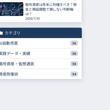
暗号資産は年末に利確すべき？税
金と損益調整で損しない判断軸
は？
2026/7/30
カテゴリ
AI自動売買
56
実践データ・実績
56
暗号資産・仮想通貨
58
資産防衛術
54
暗号資産女子の金ちゃん炎上は「BADGE案件」と“内部
告発”発言が軸です
話題が拡大した背景は「インフルエンサーPR」と情報