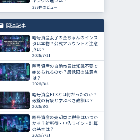
キングの違いは？
299件のビュー
関連記事
暗号資産女子の金ちゃんのインス
タは本物？公式アカウントと注意
点は？
2026/7/11
暗号資産の自動売買は知識不要で
始められるのか？最低限の注意点
は？
2026/8/4
暗号資産FTXとは何だったのか？
破綻の背景と学ぶべき教訓は？
2026/8/2
暗号資産の売却益に税金はいつか
かる？雑所得・申告ライン・計算
の基本は？
2026/7/31