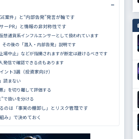
−
GE案件」と“内部告発”発言が軸です
サーPR」と情報の非対称性です
仮想通貨系インフルエンサーとして扱われています
と、その後の「潜入・内部告発」説明です
上場中止」などが指摘されますが断定は避けるべきです
人発信で確認できる点もあります
イント3選（投資家向け）
」読まない
悪」を切り離して評価する
性”で扱いを分ける
るのは「事実の棚卸し」とリスク管理です
組み」で決めておく