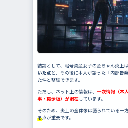
結論として、暗号資産女子の金ちゃん炎上
いた点
と、その後に本人が語った「内部告
た件と整理できます。
ただし、ネット上の情報は、
一次情報（本人Y
事・掲示板）が混在
しています。
そのため、炎上の全体像は語られている一
る
点が重要です。