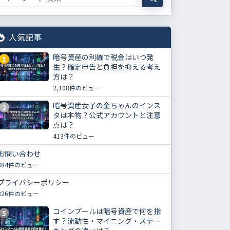
人気記事
暗号資産の利確で税金はいつ発
1
生？確定申告と負担を抑える考え
方は？
2,108件のビュー
暗号資産女子の金ちゃんのインス
2
タは本物？公式アカウントと注意
点は？
413件のビュー
お問い合わせ
384件のビュー
プライバシーポリシー
326件のビュー
コインプールは暗号資産で何を指
5
す？流動性・マイニング・ステー