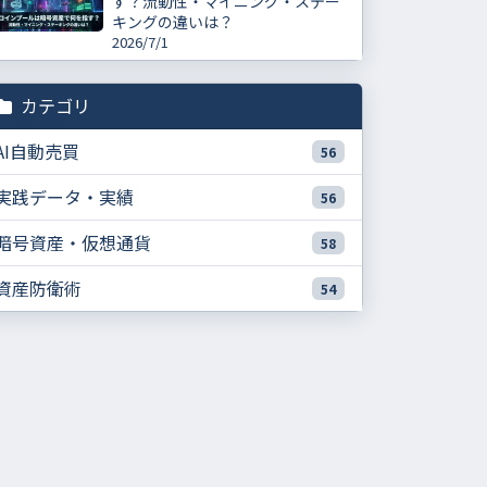
す？流動性・マイニング・ステー
キングの違いは？
2026/7/1
カテゴリ
AI自動売買
56
実践データ・実績
56
暗号資産・仮想通貨
58
資産防衛術
54
ビットコインは暗号資産の一種で、暗号資産は総称です
混同が起きる理由は「言葉」「法律」「用途」が同じ箱
に入っているからです
概念の違い：ビットコインは固有名詞、暗号資産は総称で
す