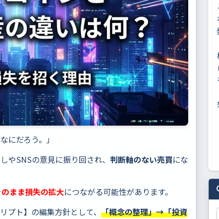
局なにだろう。」
しやSNSの意見に振り回され、
判断軸のない売買
にな
そのまま損失の拡大
につながる可能性があります。
クリプト】の編集方針として、
「概念の整理」→「投資