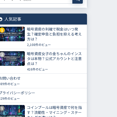
人気記事
暗号資産の利確で税金はいつ発
1
生？確定申告と負担を抑える考え
方は？
2,108件のビュー
暗号資産女子の金ちゃんのインス
2
タは本物？公式アカウントと注意
点は？
416件のビュー
お問い合わせ
389件のビュー
プライバシーポリシー
329件のビュー
コインプールは暗号資産で何を指
5
す？流動性・マイニング・ステー