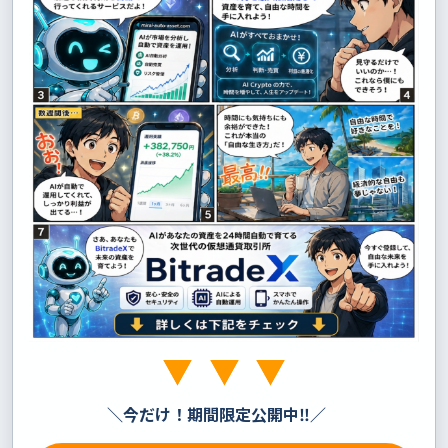
＼
今だけ！期間限定公開中‼
／